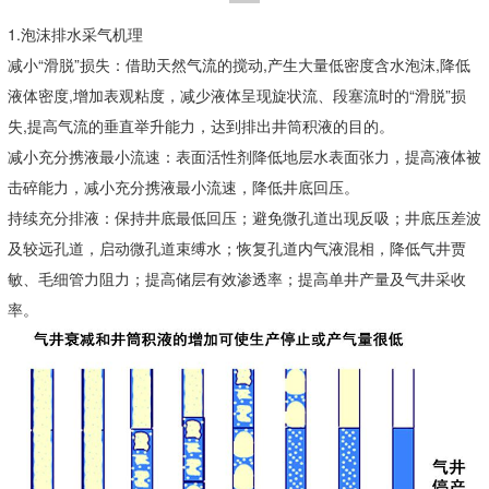
1.泡沫排水采气机理
减小“滑脱”损失：借助天然气流的搅动,产生大量低密度含水泡沫,降低
液体密度,增加表观粘度，减少液体呈现旋状流、段塞流时的“滑脱”损
失,提高气流的垂直举升能力，达到排出井筒积液的目的。
减小充分携液最小流速：表面活性剂降低地层水表面张力，提高液体被
击碎能力，减小充分携液最小流速，降低井底回压。
持续充分排液：保持井底最低回压；避免微孔道出现反吸；井底压差波
及较远孔道，启动微孔道束缚水；恢复孔道内气液混相，降低气井贾
敏、毛细管力阻力；提高储层有效渗透率；提高单井产量及气井采收
率。