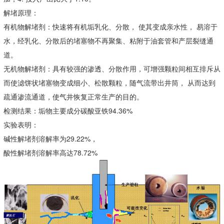
解堵原理：
有机物解堵剂：快速将有机垢乳化、分散， 使其变成亲水性， 易溶于
水，经乳化、分散后的堵塞物不再聚集、粘附于油套管和产层裂缝通
道。
无机物解堵剂：具有较强的渗透、分散作用，可增强颗粒间相互排斥从
而使滤饼状堵塞物变成细小、松散颗粒，随气流带出井筒， 从而达到
疏通渗流通道，使气井恢复正常生产的目的。
检测结果：垢物主要成分碳酸亚铁94.36%
实验表明：
碱性解堵剂溶解率为29.22%，
酸性解堵剂溶解率高达78.72%